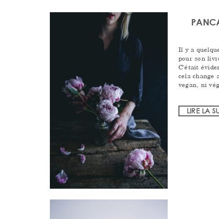
PANC
Il y a quelqu
pour son liv
C’était évid
cela change 
vegan, ni vé
LIRE LA S