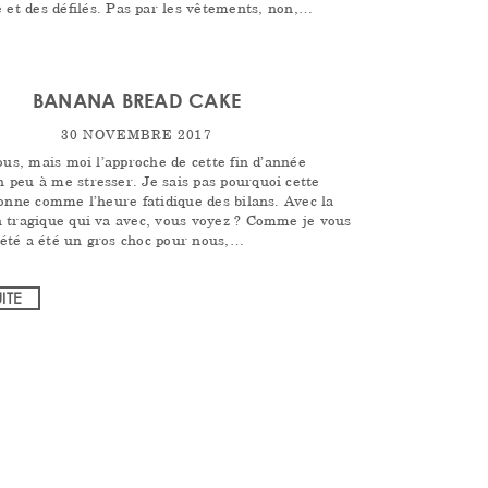
e et des défilés. Pas par les vêtements, non,…
BANANA BREAD CAKE
30 NOVEMBRE 2017
ous, mais moi l’approche de cette fin d’année
peu à me stresser. Je sais pas pourquoi cette
sonne comme l’heure fatidique des bilans. Avec la
 tragique qui va avec, vous voyez ? Comme je vous
t été a été un gros choc pour nous,…
UITE