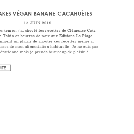
AKES VÉGAN BANANE-CACAHUÈTES
15 JUIN 2018
es temps, j’ai shooté les recettes de Clémence Catz
re Tahin et beurres de noix aux Editions La Plage.
emment un plaisir de shooter ces recettes même si
assez de mon alimentation habituelle. Je ne suis pas
gétarienne mais je prends beaucoup de plaisir à…
UITE