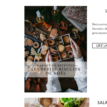
Retrouvez
biscuits 
gourmand
LIRE L
SALA