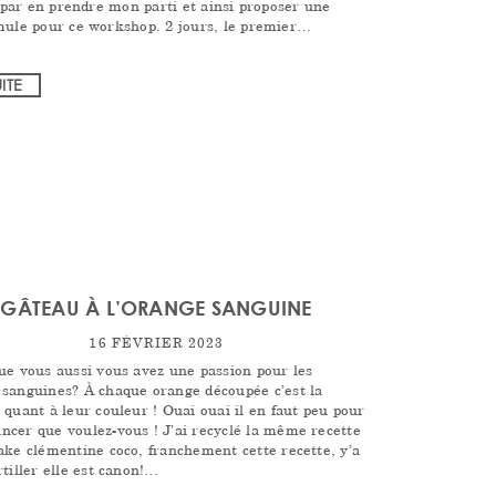
i par en prendre mon parti et ainsi proposer une
mule pour ce workshop. 2 jours, le premier…
UITE
GÂTEAU À L’ORANGE SANGUINE
16 FÉVRIER 2023
ue vous aussi vous avez une passion pour les
 sanguines? À chaque orange découpée c’est la
 quant à leur couleur ! Ouai ouai il en faut peu pour
ncer que voulez-vous ! J’ai recyclé la même recette
ake clémentine coco, franchement cette recette, y’a
rtiller elle est canon!…