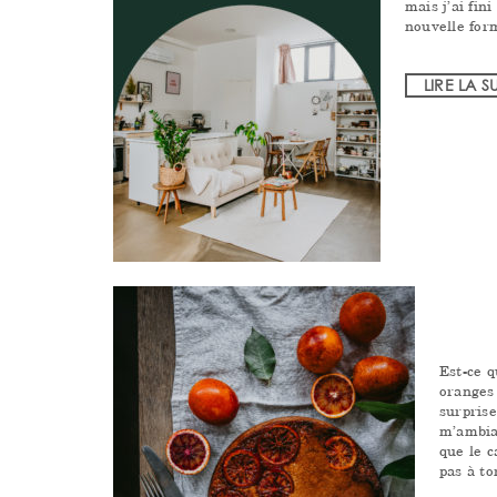
mais j’ai fin
nouvelle for
LIRE LA S
Est-ce q
oranges
surprise
m’ambia
que le c
pas à to