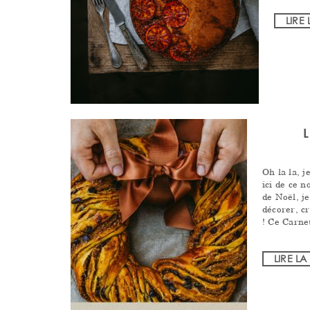
LIRE 
Oh la la, 
ici de ce n
de Noël, j
décorer, c
! Ce Carne
LIRE LA