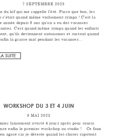
7 SEPTEMBRE 2023
e du kif qui me rappelle l’été. Parce que bon, les
s c’était quand même vachement sympa ! C’est la
e année depuis 8 ans qu’on a eu des vacances
çantes. C’est quand même sympa quand les enfants
sent, qu’ils deviennent autonomes et surtout quand
 enfin la grasse mat pendant les vacances…
LA SUITE
WORKSHOP DU 3 ET 4 JUIN
8 MAI 2023
mier lancement avorté 4 jours après pour soucis
lance enfin le premier workshop au studio ! Ce faux
ien agacé car je déteste quand les choses capotent