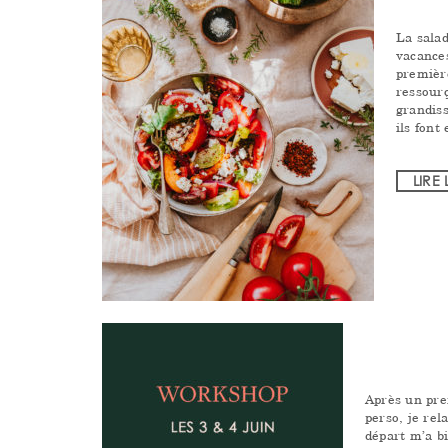
La salad
vacance
premièr
ressour
grandis
ils font
LIRE 
Après un pre
perso, je re
départ m’a b