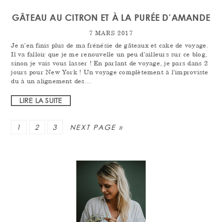
GÂTEAU AU CITRON ET À LA PURÉE D’AMANDE
7 MARS 2017
Je n’en finis plus de ma frénésie de gâteaux et cake de voyage.
Il va falloir que je me renouvelle un peu d’ailleurs sur ce blog,
sinon je vais vous lasser ! En parlant de voyage, je pars dans 2
jours pour New York ! Un voyage complètement à l’improviste
du à un alignement des…
LIRE LA SUITE
PAGE
PAGE
PAGE
1
2
3
NEXT PAGE »
PRIMARY
SIDEBAR