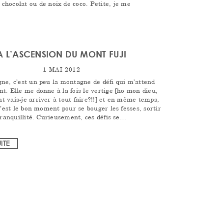
e chocolat ou de noix de coco. Petite, je me
A L’ASCENSION DU MONT FUJI
1 MAI 2012
ne, c’est un peu la montagne de défi qui m’attend
t. Elle me donne à la fois le vertige [ho mon dieu,
 vais-je arriver à tout faire?!!] et en même temps,
c’est le bon moment pour se bouger les fesses, sortir
tranquillité. Curieusement, ces défis se…
UITE