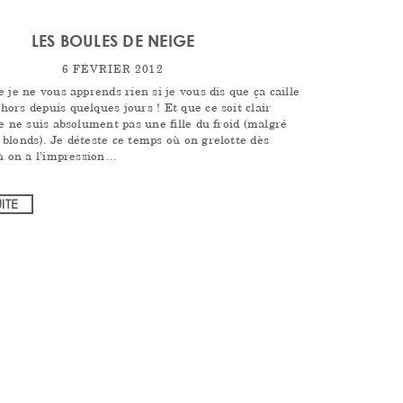
LES BOULES DE NEIGE
6 FÉVRIER 2012
 je ne vous apprends rien si je vous dis que ça caille
ors depuis quelques jours ! Et que ce soit clair
e ne suis absolument pas une fille du froid (malgré
blonds). Je déteste ce temps où on grelotte dès
où on a l’impression…
UITE