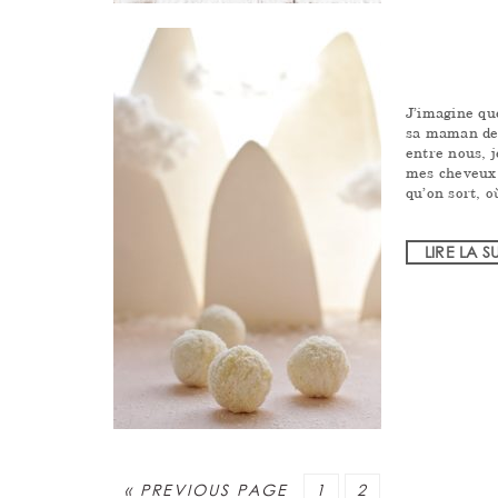
J’imagine que
sa maman deh
entre nous, j
mes cheveux 
qu’on sort, 
LIRE LA S
PAGE
PAGE
« PREVIOUS PAGE
1
2