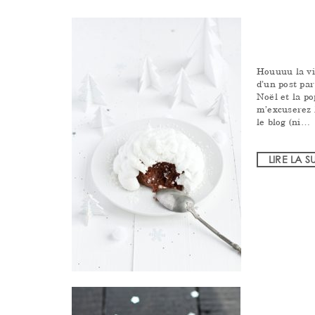
Houuuu la vil
d’un post par
Noël et la p
m’excuserez 
le blog (ni…
LIRE LA S