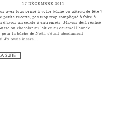
17 DÉCEMBRE 2011
us avez tous pensé à votre bûche ou gâteau de fête ?
e petite recette, pas trop trop compliqué à faire à
n d’avoir un cercle à entremets. J4avais déjà réalisé
usse au chocolat au lait et au caramel l’année
 pour la bûche de Noël, c’était absolument
x! J’y avais inséré…
LA SUITE