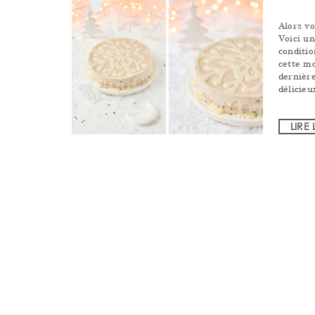
Alors vo
Voici un
conditio
cette mo
dernière
délicieu
LIRE 