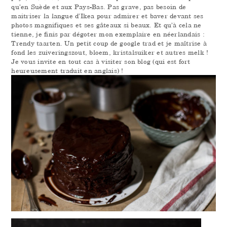
qu’en Suède et aux Pays-Bas. Pas grave, pas besoin de
maitriser la langue d’Ikea pour admirer et baver devant ses
photos magnifiques et ses gâteaux si beaux. Et qu’à cela ne
tienne, je finis par dégoter mon exemplaire en néerlandais :
Trendy taarten. Un petit coup de google trad et je maîtrise à
fond les zuiveringszout, bloem, kristalsuiker et autres melk !
Je vous invite en tout cas à visiter son blog (qui est fort
heureusement traduit en anglais) !