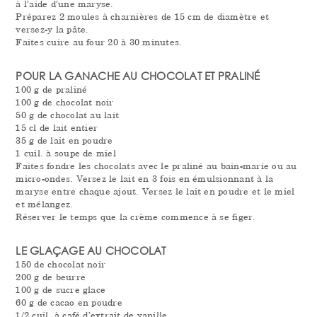
à l’aide d’une maryse.
Préparez 2 moules à charnières de 15 cm de diamètre et
versez-y la pâte.
Faites cuire au four 20 à 30 minutes.
POUR LA GANACHE AU CHOCOLAT ET PRALINÉ
100 g de praliné
100 g de chocolat noir
50 g de chocolat au lait
15 cl de lait entier
35 g de lait en poudre
1 cuil. à soupe de miel
Faites fondre les chocolats avec le praliné au bain-marie ou au
micro-ondes. Versez le lait en 3 fois en émulsionnant à la
maryse entre chaque ajout. Versez le lait en poudre et le miel
et mélangez.
Réserver le temps que la crème commence à se figer.
LE GLAÇAGE AU CHOCOLAT
150 de chocolat noir
200 g de beurre
100 g de sucre glace
60 g de cacao en poudre
1/2 cuil. à café d’extrait de vanille