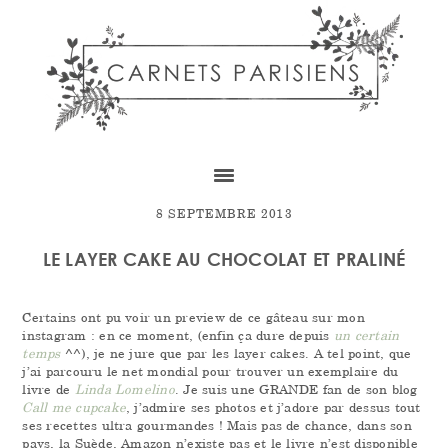
Skip
Skip
Skip
to
to
to
content
primary
footer
sidebar
8 SEPTEMBRE 2013
LE LAYER CAKE AU CHOCOLAT ET PRALINÉ
Certains ont pu voir un preview de ce gâteau sur mon
instagram : en ce moment, (enfin ça dure depuis
un certain
temps
^^), je ne jure que par les layer cakes. A tel point, que
j’ai parcouru le net mondial pour trouver un exemplaire du
livre de
Linda Lomelino
. Je suis une GRANDE fan de son blog
Call me cupcake
, j’admire ses photos et j’adore par dessus tout
ses recettes ultra gourmandes ! Mais pas de chance, dans son
pays, la Suède, Amazon n’existe pas et le livre n’est disponible