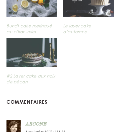
Bundt cake meringué
Le layer cake
au citron-miel
d’automne
#2 Layer cake aux noix
de pécan
READER
COMMENTAIRES
INTERACTIONS
ARGONE
8 septembre 2013 at 18:12