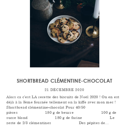
SHORTBREAD CLÉMENTINE-CHOCOLAT
21 DÉCEMBRE 2020
Alors ca c’est LA recette des biscuits de Noël 2020 ! On en est
déjà à la 3ème fournée tellement on la kiffe avec mon mec !
Shortbread clémentine-chocolat Pour 40/50
pièces⠀⠀⠀⠀⠀⠀⠀⠀⠀ 180 g de beurre⠀⠀⠀⠀⠀⠀⠀⠀⠀ 100 g de
sucre blond⠀⠀⠀⠀⠀⠀⠀⠀⠀ 180 g de farine⠀⠀⠀⠀⠀⠀⠀⠀⠀ Le
zeste de 2/3 clémentines⠀⠀⠀⠀⠀⠀⠀⠀⠀ Des pépites de…