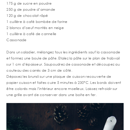
175 g de sucre en poudre
250 g de poudre d’amande
120 g de chocolat râpé
1 cuillère à café bombée de farine
2 blancs d’oeuf montés en neige
1 cuillère à café de cannelle
Cassonade
Dans un saladier, mélangez tous les ingrédients sauf la cassonade
et formez une boule de pâte. Etalez la pâte sur le plan de trabvail
sur 1 cm d’épaisseur. Saupoudrez de cassonade et découpez au
couteau des carrés de 3 cm de côté.
Déposez les brunsli sur une plaque de cuisson recouverte de
papier cuisson et faites cuire 5 minutes à 230°C. Les bords doivent
être colorés mais l’intérieur encore moelleux. Laissez refroidir sur
une grille avant de conserver dans une boite en fer.