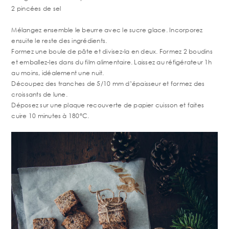
2 pincées de sel
Mélangez ensemble le beurre avec le sucre glace. Incorporez
ensuite le reste des ingrédients.
Formez une boule de pâte et divisez-la en deux. Formez 2 boudins
et emballez-les dans du film alimentaire. Laissez au réfigérateur 1h
au moins, idéalement une nuit.
Découpez des tranches de 5/10 mm d’épaisseur et formez des
croissants de lune.
Déposez sur une plaque recouverte de papier cuisson et faites
cuire 10 minutes à 180°C.