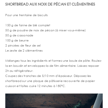
SHORTBREAD AUX NOIX DE PÉCAN ET CLÉMENTINES
Pour une trentaine de biscuits
150 g de farine de blé complet
50 g de poudre de noix de pécan (à mixer vous-même)
50 g de cassonade
100 g de beurre
2 pincées de fleur de sel
Le zeste de 2 clémentines
Mélangez tous les ingrédients et formez une boule de pâte. Roulez-
la en boudin et enveloppez-la de film alimentaire. Laissez reposer
2h au réfrigérateur.
Coupez des tranches de 5/10 mm d’épaisseur. Déposez-les
shortbread sur une plaque de pâtisserie recouverte de papier
cuisson et faites cuire 12 minutes à 180°C.