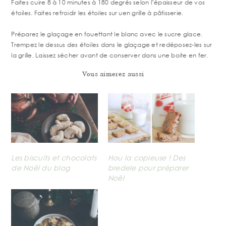
Faites cuire 8 à 10 minutes à 180 degrés selon l’épaisseur de vos
étoiles. Faites refroidir les étoiles sur uen grille à pâtisserie.
Préparez le glaçage en fouettant le blanc avec le sucre glace.
Trempez le dessus des étoiles dans le glaçage et redéposez-les sur
la grille. Laissez sécher avant de conserver dans une boite en fer.
Vous aimerez aussi
Les biscuits et chocolats
Hou la copieuse ! Des
de Noël du blog
bredele pour préparer
Noël