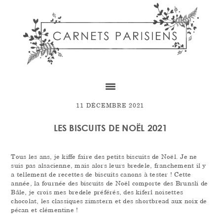
Skip
Skip
Skip
to
to
to
content
primary
footer
sidebar
11 DÉCEMBRE 2021
LES BISCUITS DE NOËL 2021
Tous les ans, je kiffe faire des petits biscuits de Noël. Je ne
suis pas alsacienne, mais alors leurs bredele, franchement il y
a tellement de recettes de biscuits canons à tester ! Cette
année, la fournée des biscuits de Noël comporte des Brunsli de
Bâle, je crois mes bredele préférés, des kiferl noisettes
chocolat, les classiques zimstern et des shortbread aux noix de
pécan et clémentine !