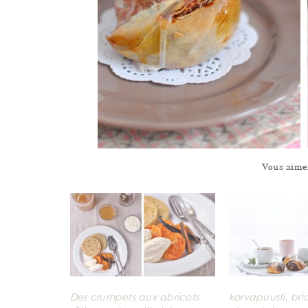
Vous aime
Des crumpets aux abricots
korvapuusti, bri