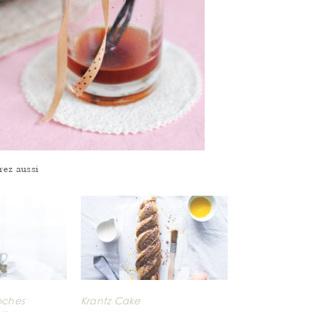
rez aussi
oches
Krantz Cake