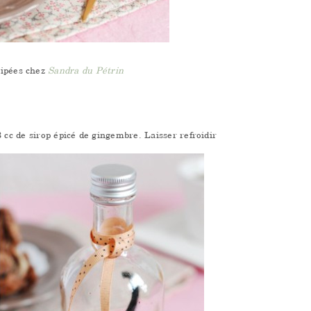
hipées chez
Sandra du Pétrin
 cc de sirop épicé de gingembre. Laisser refroidir