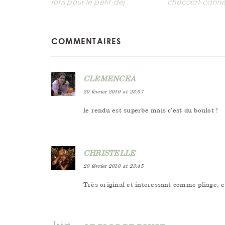
rôtis pour le petit-dej
chocolat-canne
READER
COMMENTAIRES
INTERACTIONS
CLEMENCEA
20 février 2010 at 23:07
le rendu est superbe mais c’est du boulot !
CHRISTELLE
20 février 2010 at 23:45
Très original et interessant comme pliage, 