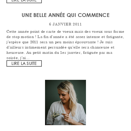
UNE BELLE ANNÉE QUI COMMENCE
6 JANVIER 2011
Cette année point de carte de voeux mais des voeux sous forme
de stop motion ! La fin d’année a été assez intense et fatigante,
j’espère que 2011 sera un peu moins éprouvante ! Je suis
d’ailleurs intimement persuadée qu’elle sera chanceuse et
heureuse. Au petit matin du 1er janvier, fatiguée par ma
soirée, j’ai…
LIRE LA SUITE
PRIMARY
SIDEBAR