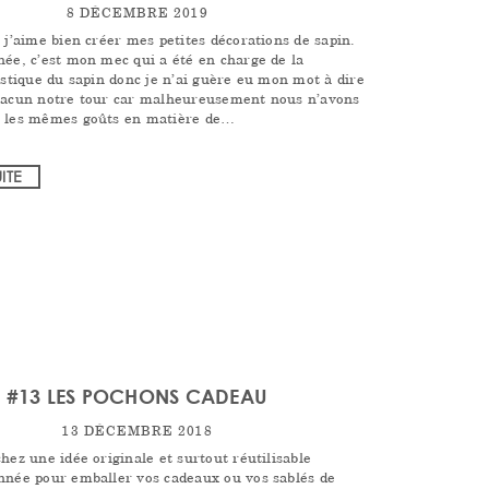
8 DÉCEMBRE 2019
 j’aime bien créer mes petites décorations de sapin.
née, c’est mon mec qui a été en charge de la
istique du sapin donc je n’ai guère eu mon mot à dire
hacun notre tour car malheureusement nous n’avons
t les mêmes goûts en matière de…
UITE
#13 LES POCHONS CADEAU
13 DÉCEMBRE 2018
hez une idée originale et surtout réutilisable
nnée pour emballer vos cadeaux ou vos sablés de