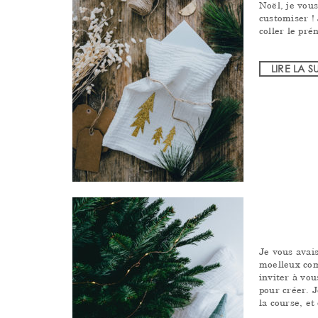
Noël, je vous
customiser ! 
coller le pré
LIRE LA S
Je vous avais
moelleux com
inviter à vou
pour créer. J
la course, et