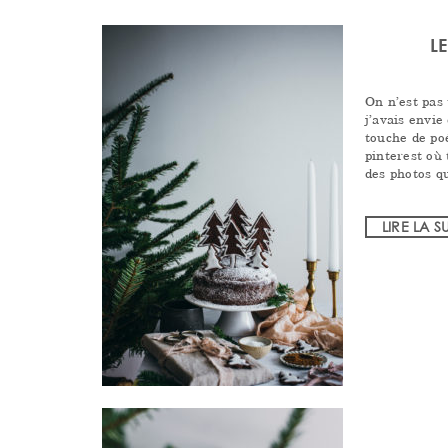
L
On n’est pas 
j’avais envi
touche de po
pinterest où
des photos qu
LIRE LA S