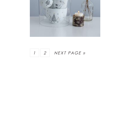
PAGE
PAGE
1
2
NEXT PAGE »