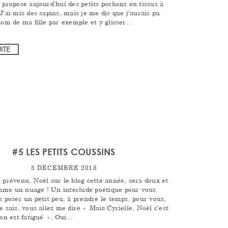
 propose aujourd’hui des petits pochons en tissus à
J’ai mis des sapins, mais je me dis que j’aurais pu
nom de ma fille par exemple et y glisser…
UITE
#5 LES PETITS COUSSINS
5 DÉCEMBRE 2018
 prévenu, Noël sur le blog cette année, sera doux et
me un nuage ! Un interlude poétique pour vous
s poser un petit peu, à prendre le temps, pour vous,
e sais, vous allez me dire « Mais Cyrielle, Noël c’est
 on est fatigué ». Oui…