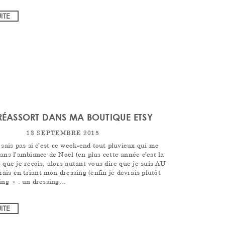
UITE
 RÉASSORT DANS MA BOUTIQUE ETSY
13 SEPTEMBRE 2015
 sais pas si c’est ce week-end tout pluvieux qui me
ans l’ambiance de Noël (en plus cette année c’est la
 que je reçois, alors autant vous dire que je suis AU
is en triant mon dressing (enfin je devrais plutôt
ling » : un dressing…
UITE