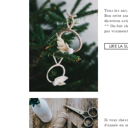
Tous les ans,
Bon cette an
direction art
^^ On fait c
pas vraimen
LIRE LA S
Si vous cherc
d’année en a