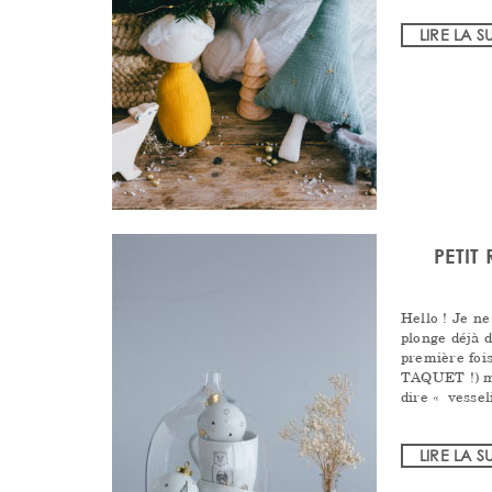
LIRE LA S
PETIT
Hello ! Je ne
plonge déjà d
première fois
TAQUET !) ma
dire « vesse
LIRE LA S