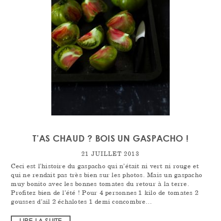
T’AS CHAUD ? BOIS UN GASPACHO !
21 JUILLET 2013
Ceci est l’histoire du gaspacho qui n’était ni vert ni rouge et
qui ne rendait pas très bien sur les photos. Mais un gaspacho
muy bonito avec les bonnes tomates du retour à la terre.
Profitez bien de l’été ! Pour 4 personnes 1 kilo de tomates 2
gousses d’ail 2 échalotes 1 demi concombre…
LIRE LA SUITE