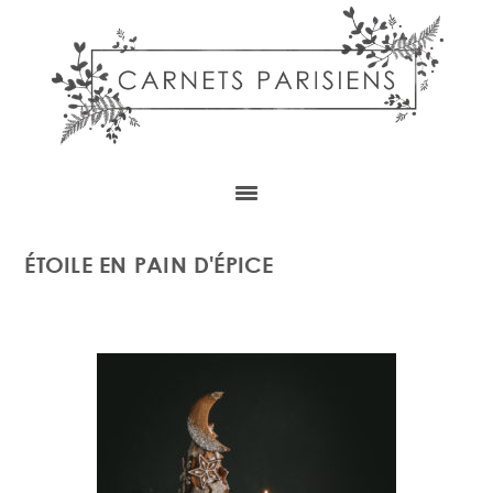
Skip
Skip
Skip
to
to
to
content
primary
footer
sidebar
ÉTOILE EN PAIN D'ÉPICE