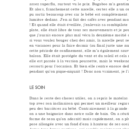
assez superflu, surtout vu le prix. Bugaboo m’a gent
Et alors, franchement cette nacelle, certes elle a un co
pu sortir beaucoup avec car le bébé est complètement pr
lumière dedans. J’en ai fait des cafés avec pendant mo
! Et quand elle était éveillée, j’enlevais sa combipilot
plate, elle était libre de tous ses mouvements et je p
que j’aurais encore plus mal vécu la deuxième moitié 
si vous voulez bouger chez des amis, la nacelle peut ser
en vacances pour la faire dormir (au final juste une nuit
cette période de confinement, elle m’a également sauvé
balcon. Elle était protégée du vent et du soleil et cela
elle est passée à la version poussette, mais le weekend
ressorti pour l’occasion. Et bien elle rentre encore de
pendant qu’on pique-niquait ! Donc non vraiment, je l’a
LE SOIN
Dans le reste des choses utiles, on a repris le matelas
top avec son inclinaison qui permet un meilleur regar
peu des barrières au bébé. Contrairement à la grande o
on a une baignoire dans notre salle de bain. On a réut
forme de seau qu’on adorait) mais rapidement, on a plu
pose allongée avec un fond d’eau à hauteur de ses oreill