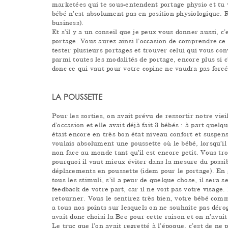
marketées qui te sous-entendent portage physio et tu
bébé n’est absolument pas en position physiologique. R
business).
Et s’il y a un conseil que je peux vous donner aussi, c’
portage. Vous aurez ainsi l’occasion de comprendre ce
tester plusieurs portages et trouver celui qui vous con
parmi toutes les modalités de portage, encore plus si c
donc ce qui vaut pour votre copine ne vaudra pas forc
LA POUSSETTE
Pour les sorties, on avait prévu de ressortir notre vie
d’occasion et elle avait déjà fait 3 bébés : à part quelq
était encore en très bon état niveau confort et suspen
voulais absolument une poussette où le bébé, lorsqu’il e
non face au monde tant qu’il est encore petit. Vous tr
pourquoi il vaut mieux éviter dans la mesure du possib
déplacements en poussette (idem pour le portage). En 
tous les stimuli, s’il a peur de quelque chose, il sera 
feedback de votre part, car il ne voit pas votre visage. L
retourner. Vous le sentirez très bien, votre bébé comm
a tous nos points sur lesquels on ne souhaite pas dérog
avait donc choisi la Bee pour cette raison et on n’avait
Le truc que l’on avait regretté à l’époque, c’est de ne 