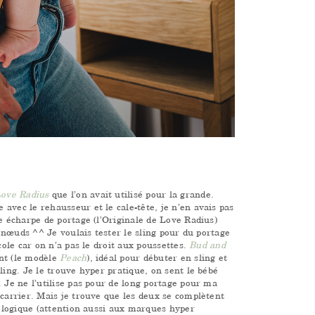
Love Radius
que l’on avait utilisé pour la grande.
avec le rehausseur et le cale-tête, je n’en avais pas
ne écharpe de portage (l’Originale de Love Radius)
s nœuds ^^ Je voulais tester le sling pour du portage
cole car on n’a pas le droit aux poussettes.
Bud and
ant (le modèle
Peach
), idéal pour débuter en sling et
ling. Je le trouve hyper pratique, on sent le bébé
. Je ne l’utilise pas pour de long portage pour ma
ocarrier. Mais je trouve que les deux se complètent
iologique (attention aussi aux marques hyper