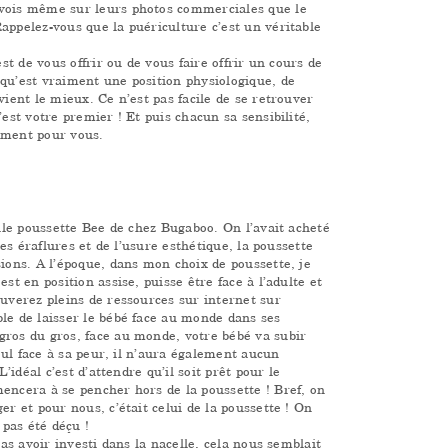
 vois même sur leurs photos commerciales que le
appelez-vous que la puériculture c’est un véritable
est de vous offrir ou de vous faire offrir un cours de
 qu’est vraiment une position physiologique, de
vient le mieux. Ce n’est pas facile de se retrouver
’est votre premier ! Et puis chacun sa sensibilité,
ément pour vous.
ille poussette Bee de chez Bugaboo. On l’avait acheté
ues éraflures et de l’usure esthétique, la poussette
sions. A l’époque, dans mon choix de poussette, je
st en position assise, puisse être face à l’adulte et
ouverez pleins de ressources sur internet sur
le de laisser le bébé face au monde dans ses
gros du gros, face au monde, votre bébé va subir
seul face à sa peur, il n’aura également aucun
’idéal c’est d’attendre qu’il soit prêt pour le
encera à se pencher hors de la poussette ! Bref, on
er et pour nous, c’était celui de la poussette ! On
 pas été déçu !
pas avoir investi dans la nacelle, cela nous semblait