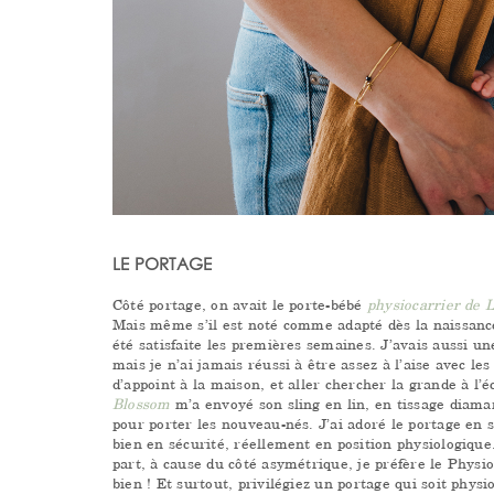
LE PORTAGE
Côté portage, on avait le porte-bébé
physiocarrier de 
Mais même s’il est noté comme adapté dès la naissance 
été satisfaite les premières semaines. J’avais aussi u
mais je n’ai jamais réussi à être assez à l’aise avec le
d’appoint à la maison, et aller chercher la grande à l’é
Blossom
m’a envoyé son sling en lin, en tissage diam
pour porter les nouveau-nés. J’ai adoré le portage en s
bien en sécurité, réellement en position physiologique
part, à cause du côté asymétrique, je préfère le Physi
bien ! Et surtout, privilégiez un portage qui soit phys