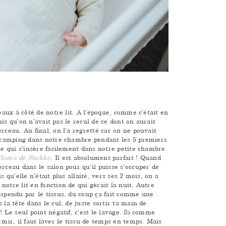
eaux à côté de notre lit. A l’époque, comme c’était en
puis qu’on n’avait pas le recul de ce dont on aurait
rceau. Au final, on l’a regretté car on ne pouvait
en camping dans notre chambre pendant les 5 premiers
se qui s’insère facilement dans notre petite chambre.
Home de Stokke
. Il est absolument parfait ! Quand
erceau dans le salon pour qu’il puisse s’occuper de
 qu’elle n’était plus allaité, vers ses 2 mois, on a
otre lit en fonction de qui gèrait la nuit. Autre
uspendu par le tissus, du coup ça fait comme une
 la tête dans le cul, de juste sortir ta main de
! Le seul point négatif, c’est le lavage. Si comme
rmir, il faut laver le tissu de temps en temps. Mais