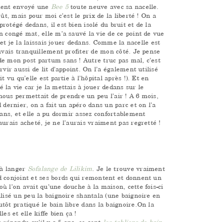
iment envoyé une
Bee 5
toute neuve avec sa nacelle.
ût, mais pour moi c’est le prix de la liberté ! On a
otégé dedans, il est bien isolé du bruit et de la
n congé mat, elle m’a sauvé la vie de ce point de vue
e et je la laissais jouer dedans. Comme la nacelle est
ouvais tranquillement profiter de mon côté. Je pense
de mon post partum sans ! Autre truc pas mal, c’est
vir aussi de lit d’appoint. On l’a également utilisé
 vu qu’elle est partie à l’hôpital après !). Et en
 la vie car je la mettais à jouer dedans sur le
 nous permettait de prendre un peu l’air ! A 6 mois,
 dernier, on a fait un apéro dans un parc et on l’a
dans, et elle a pu dormir assez confortablement
urais acheté, je ne l’aurais vraiment pas regretté !
 à langer
Sofalange de Lilikim
. Je le trouve vraiment
d conjoint et ses bords qui remontent et donnent un
ù l’on avait qu’une douche à la maison, cette fois-ci
ilisé un peu la baignoire shantala (une baignoire en
tôt pratiqué le bain libre dans la baignoire.On la
es et elle kiffe bien ça !