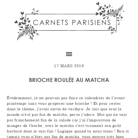
Skip
Skip
Skip
to
to
to
content
primary
footer
sidebar
17 MARS 2019
BRIOCHE ROULÉE AU MATCHA
Évidemment, je ne pouvais pas faire ce calendrier de l’avant
printemps sans vous proposer une brioche ! Et pour rester
dans le thème, j’avais envie de verdure. Je sais que tout le
monde n’est pas fan de matcha, perso j’adore. Moi qui ne suis
pas franchement fan de la salade car j’ai l’impression de
manger de l’herbe, avec le matcha c’est vraiment son goût
herbacé dont je suis fan ! Logique quand tu nous tiens ! Bon si
jamais vous n’êtes pas fan de matcha, vous pouvez très bien