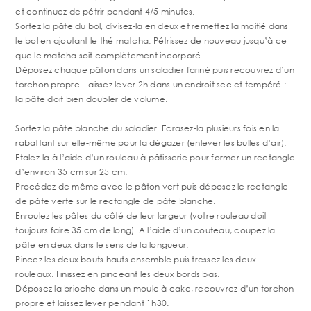
et continuez de pétrir pendant 4/5 minutes.
Sortez la pâte du bol, divisez-la en deux et remettez la moitié dans
le bol en ajoutant le thé matcha. Pétrissez de nouveau jusqu’à ce
que le matcha soit complètement incorporé.
Déposez chaque pâton dans un saladier fariné puis recouvrez d’un
torchon propre. Laissez lever 2h dans un endroit sec et tempéré :
la pâte doit bien doubler de volume.
Sortez la pâte blanche du saladier. Ecrasez-la plusieurs fois en la
rabattant sur elle-même pour la dégazer (enlever les bulles d’air).
Etalez-la à l’aide d’un rouleau à pâtisserie pour former un rectangle
d’environ 35 cm sur 25 cm.
Procédez de même avec le pâton vert puis déposez le rectangle
de pâte verte sur le rectangle de pâte blanche.
Enroulez les pâtes du côté de leur largeur (votre rouleau doit
toujours faire 35 cm de long). A l’aide d’un couteau, coupez la
pâte en deux dans le sens de la longueur.
Pincez les deux bouts hauts ensemble puis tressez les deux
rouleaux. Finissez en pinceant les deux bords bas.
Déposez la brioche dans un moule à cake, recouvrez d’un torchon
propre et laissez lever pendant 1h30.