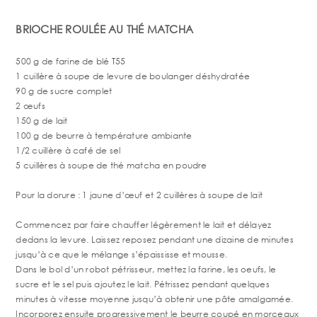
BRIOCHE ROULÉE AU THÉ MATCHA
500 g de farine de blé T55
1 cuillère à soupe de levure de boulanger déshydratée
90 g de sucre complet
2 œufs
150 g de lait
100 g de beurre à température ambiante
1/2 cuillère à café de sel
5 cuillères à soupe de thé matcha en poudre
Pour la dorure : 1 jaune d’œuf et 2 cuillères à soupe de lait
Commencez par faire chauffer légèrement le lait et délayez
dedans la levure. Laissez reposez pendant une dizaine de minutes
jusqu’à ce que le mélange s’épaississe et mousse.
Dans le bol d’un robot pétrisseur, mettez la farine, les oeufs, le
sucre et le sel puis ajoutez le lait. Pétrissez pendant quelques
minutes à vitesse moyenne jusqu’à obtenir une pâte amalgamée.
Incorporez ensuite progressivement le beurre coupé en morceaux