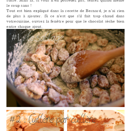
le coup sans
!
Tout est bien expliqué dans la recette de Bernard, je n’ai rien
de plus à ajouter. Si ce n’est que s’il fait trop chaud dans
votrecuisine, ouvrez la fenêtre pour que le chocolat sèche bien
entre chaque ajout.