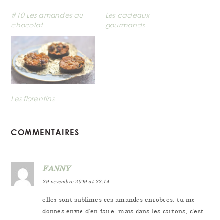
#10 Les amandes au
Les cadeaux
chocolat
gourmands
Les florentins
READER
COMMENTAIRES
INTERACTIONS
FANNY
29 novembre 2009 at 22:14
elles sont sublimes ces amandes enrobees. tu me
donnes envie d’en faire. mais dans les cartons, c’est