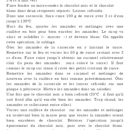
Faire fondre au micro-ondes le chocolat noir et le chocolat
blanc dans deux récipients séparés. Laisser refroidir.
Dans une casserole, faire cuire 100 g de sucre avec 2 cs d’eau
jusqu’à 120°C.
Hors du feu, ajouter les amandes et mélanger avec une
cuillère en bois pour bien enrober les amandes. Le sirop va
alors se solidifier (« masser ») et devenir blanc. On appelle
cette opération, le sablage.
Ôter les amandes de la casserole en y laissant le sucre.
Remettre sur le feu et verser les 50 g de sucre restant avec 2
cs d’eau. Faire cuire jusqu’à obtenir un caramel relativement
clair (la peau des amandes aura coloré le sucre). Il faut
remuer le sirop car sinon il reste des petits cristaux de sucre.
Remettre les amandes dans ce caramel et mélanger de
nouveau avec la cuillère en bois comme précédemment. Ôter
les amandes de la casserole et les laisser refroidir sur une
plaque à pâtisserie. Mettre les amandes dans un saladier.
Une fois que le chocolat noir a bien refroidi (25°C : il faut qu’il
soit froid afin qu’il enrobe bien les amandes. Trop chaud, les
amandes se colleraient entre elles).
Verser une cuillère de chocolat sur les amandes et mélanger
en soulevant bien la masse pour que toutes la amandes soient
bien enrobées de chocolat. Réitérer l’opération jusqu’à
épuisement du chocolat noir, puis avec le chocolat blanc.