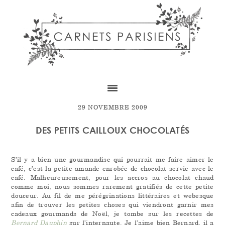
Skip
Skip
Skip
to
to
to
content
primary
footer
sidebar
29 NOVEMBRE 2009
DES PETITS CAILLOUX CHOCOLATÉS
S’il y a bien une gourmandise qui pourrait me faire aimer le
café, c’est la petite amande enrobée de chocolat servie avec le
café. Malheureusement, pour les accros au chocolat chaud
comme moi, nous sommes rarement gratifiés de cette petite
douceur. Au fil de me pérégrinations littéraires et webesque
afin de trouver les petites choses qui viendront garnir mes
cadeaux gourmands de Noël, je tombe sur les recettes de
Bernard Dauphin
sur l’internaute. Je l’aime bien Bernard, il a