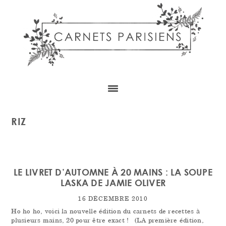
Skip
Skip
Skip
to
to
to
content
primary
footer
sidebar
RIZ
LE LIVRET D’AUTOMNE À 20 MAINS : LA SOUPE
LASKA DE JAMIE OLIVER
16 DÉCEMBRE 2010
Ho ho ho, voici la nouvelle édition du carnets de recettes à
plusieurs mains, 20 pour être exact ! (LA première édition,