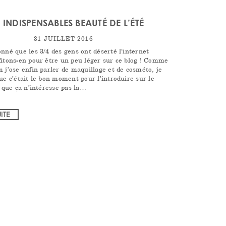
 INDISPENSABLES BEAUTÉ DE L’ÉTÉ
31 JUILLET 2016
nné que les 3/4 des gens ont déserté l’internet
fitons-en pour être un peu léger sur ce blog ! Comme
 j’ose enfin parler de maquillage et de cosméto, je
ue c’était le bon moment pour l’introduire sur le
s que ça n’intéresse pas la…
UITE