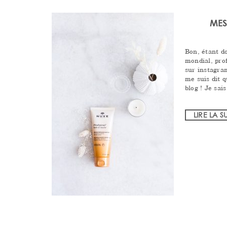
MES
Bon, étant do
mondial, pro
sur instagram
me suis dit q
blog ! Je sai
LIRE LA S