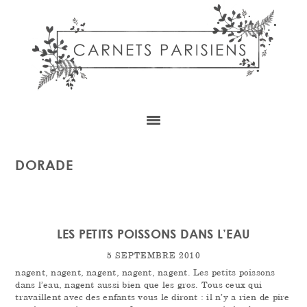
Skip
Skip
Skip
to
to
to
content
primary
footer
sidebar
DORADE
LES PETITS POISSONS DANS L’EAU
5 SEPTEMBRE 2010
nagent, nagent, nagent, nagent, nagent. Les petits poissons
dans l’eau, nagent aussi bien que les gros. Tous ceux qui
travaillent avec des enfants vous le diront : il n’y a rien de pire