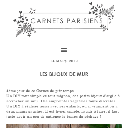
Skip
Skip
Skip
to
to
to
content
primary
footer
sidebar
14 MARS 2019
LES BIJOUX DE MUR
4ème jour de ce Carnet de printemps.
Un DIY tout simple et tout mignon, des petits bijoux d’argile à
accrocher au mur. Des empreintes végétales toute discrètes.
Un DIY à réaliser aussi avec ses enfants, ou si vraiment on a
deux mains gauches. Il est hyper simple, rapide à faire, il faut
juste avoir un peu de patience le temps du séchage !