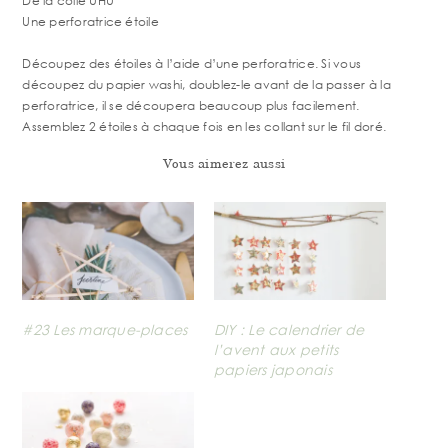
De la colle UHU
Une perforatrice étoile
Découpez des étoiles à l’aide d’une perforatrice. Si vous
découpez du papier washi, doublez-le avant de la passer à la
perforatrice, il se découpera beaucoup plus facilement.
Assemblez 2 étoiles à chaque fois en les collant sur le fil doré.
Vous aimerez aussi
#23 Les marque-places
DIY : Le calendrier de
l’avent aux petits
papiers japonais