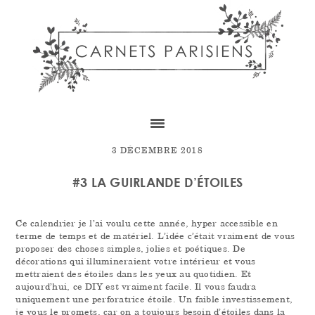
Skip
Skip
Skip
to
to
to
content
primary
footer
sidebar
3 DÉCEMBRE 2018
#3 LA GUIRLANDE D’ÉTOILES
Ce calendrier je l’ai voulu cette année, hyper accessible en
terme de temps et de matériel. L’idée c’était vraiment de vous
proposer des choses simples, jolies et poétiques. De
décorations qui illumineraient votre intérieur et vous
mettraient des étoiles dans les yeux au quotidien. Et
aujourd’hui, ce DIY est vraiment facile. Il vous faudra
uniquement une perforatrice étoile. Un faible investissement,
je vous le promets, car on a toujours besoin d’étoiles dans la