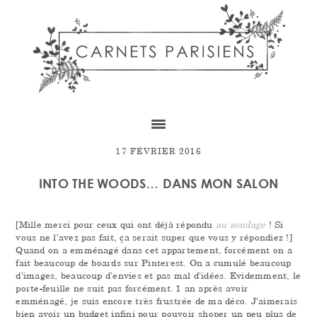
Skip
Skip
Skip
to
to
to
content
primary
footer
sidebar
17 FÉVRIER 2016
INTO THE WOODS… DANS MON SALON
[Mille merci pour ceux qui ont déjà répondu
au sondage
! Si
vous ne l’avez pas fait, ça serait super que vous y répondiez !]
Quand on a emménagé dans cet appartement, forcément on a
fait beaucoup de boards sur Pinterest. On a cumulé beaucoup
d’images, beaucoup d’envies et pas mal d’idées. Evidemment, le
porte-feuille ne suit pas forcément. 1 an après avoir
emménagé, je suis encore très frustrée de ma déco. J’aimerais
bien avoir un budget infini pour pouvoir shoper un peu plus de