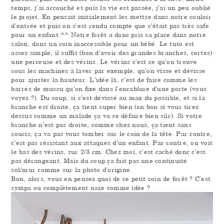
temps, j’ai accouché et puis la vie est passée, j’ai un peu oublié
le projet. En pensait initialement les mettre dans notre couloir
d’entrée et puis on s’est rendu compte que c’était pas très safe
pour un enfant ^^ Notre forêt a donc pris sa place dans notre
salon, dans un coin inaccessible pour un bébé. Le tuto est
assez simple, il suffit (bon d’avoir des grandes branches, certes)
une perceuse et des vérins. Le vérins c’est ce qu’on trouve
sous les machines à laver par exemple, qu’on visse et dévisse
pour ajuster la hauteur. L’idée là, c’est de faire comme les
barres de muscu qu’on fixe dans l’encablure d’une porte (vous
voyez ?). Du coup, si c’est dévissé au max du possible, et si la
branche est droite, ça tient super bien (on bon si vous tirez
dessus comme un malade ça va se défaire bien sûr). Si votre
branche n’est pas droite, comme chez nous, ça tient sans
soucis, ça va pas vous tomber sur le coin de la tête. Par contre,
c’est pas résistant aux attaques d’un enfant. Par contre, on voit
le bas des vérins, sur 2/3 cm. Chez moi, c’est caché donc c’est
pas dérangeant. Mais du coup ça fait pas une continuité
sol/mur comme sur la photo d’origine.
Bon, alors, vous en pensez quoi de ce petit coin de forêt ? C’est
sympa ou complètement naze comme idée ?