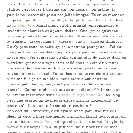
déco ! Pinterest ou même instagram,c’est sympa mais en
réalité, c’est super frustrant car ton appart, ton môme, ta
gueule ne ressemble pas à ces jolies images. Et en ce moment,
ce qui me gonfle c’est ma fille, enfin plutôt son look et la déco
de
sa chambre
. Maintenant qu’elle grandit, on commence à
investir sa chambre et à jouer dedans. Ouai parce qu’avant
tous ses jouets étaient dans le salon. Mais depuis qu’on a viré
le transat, j’ai tout migré – tapis et jouets – dans sa chambre.
On s’y pose tous les soirs après la nounou pour jouer. J’ai du
changer tous les meubles de place pour pouvoir faire un coin
de jeu cosy (j’ai remarqué qu’elle tentait plus de choses dans sa
motricité quand son tapis était collé dans le coin d’un mur).
J’ai envie de faire cet endroit, un endroit poétique, sécure,
mignon mais pas cucul. J’ai un board pinterest plein à craquer
mais ma fille je t’aime bien, mais mettre 40€ dans un
coussin/peluche mignon, c’est pas possible. Alors je suis
frustrée. Ca me rend presque aigrie d’ailleurs ^^ Je me suis
tellement retrouvée dans
l’article de My Brouhaha
! (ce blog
c’est une pépite, un de mes préférés dans la blogomum!) Je
pense qu’il faut que je ferme pinterest hein ?
Bon ceci dit, Pinterest, c’est sympa aussi pour trouver des
idées de déco à faire soi-même. Quand on faisait nos boards, on
est tombé sur
cette image
(impossible de retrouver l’originale,
même sur tineye). On a un peu sacrifié le noisetier de mes
parents, puis on a laissé sécher les branches à la cave. Entre