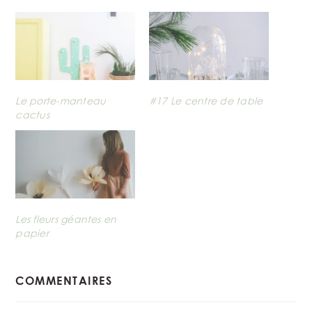
Le porte-manteau
#17 Le centre de table
cactus
Les fleurs géantes en
papier
READER
COMMENTAIRES
INTERACTIONS