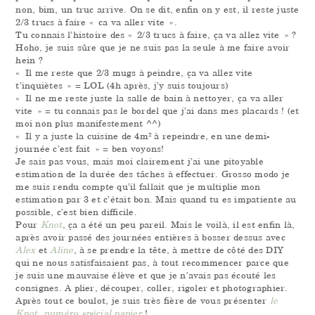
non, bim, un truc arrive. On se dit, enfin on y est, il reste juste
2/3 trucs à faire « ca va aller vite ».
Tu connais l’histoire des « 2/3 trucs à faire, ça va allez vite » ?
Hoho, je suis sûre que je ne suis pas la seule à me faire avoir
hein ?
« Il me reste que 2/3 mugs à peindre, ça va allez vite
t’inquiètes » = LOL (4h après, j’y suis toujours)
« Il ne me reste juste la salle de bain à nettoyer, ça va aller
vite » = tu connais pas le bordel que j’ai dans mes placards ! (et
moi non plus manifestement ^^)
« Il y a juste la cuisine de 4m² à repeindre, en une demi-
journée c’est fait » = ben voyons!
Je sais pas vous, mais moi clairement j’ai une pitoyable
estimation de la durée des tâches à effectuer. Grosso modo je
me suis rendu compte qu’il fallait que je multiplie mon
estimation par 3 et c’était bon. Mais quand tu es impatiente au
possible, c’est bien difficile.
Pour
Knot
, ça a été un peu pareil. Mais le voilà, il est enfin là,
après avoir passé des journées entières à bosser dessus avec
Alex
et
Aline
, à se prendre la tête, à mettre de côté des DIY
qui ne nous satisfaisaient pas, à tout recommencer parce que
je suis une mauvaise élève et que je n’avais pas écouté les
consignes. A plier, découper, coller, rigoler et photographier.
Après tout ce boulot, je suis très fière de vous présenter
le
Knot, numéro spécial papier
!