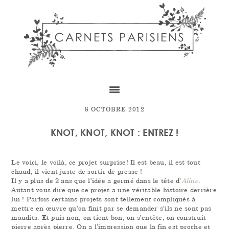
Skip
Skip
Skip
to
to
to
content
primary
footer
sidebar
8 OCTOBRE 2012
KNOT, KNOT, KNOT : ENTREZ !
Le voici, le voilà, ce projet surprise! Il est beau, il est tout
chaud, il vient juste de sortir de presse !
Il y a plus de 2 ans que l’idée a germé dans le tête d’
Aline
.
Autant vous dire que ce projet a une véritable histoire derrière
lui ! Parfois certains projets sont tellement compliqués à
mettre en œuvre qu’on finit par se demander s’ils ne sont pas
maudits. Et puis non, on tient bon, on s’entête, on construit
pierre après pierre. On a l’impression que la fin est proche et