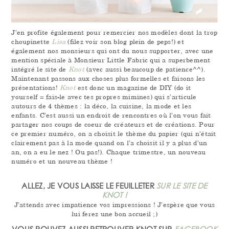
J’en profite également pour remercier nos modèles dont la trop
choupinette
Lisa
(filez voir son blog plein de peps!) et
également nos monsieurs qui ont du nous supporter, avec une
mention spéciale à Monsieur Little Fabric qui a superbement
intégré le site de
Knot
(avec aussi beaucoup de patience^^).
Maintenant passons aux choses plus formelles et faisons les
présentations!
Knot
est donc un magazine de DIY (do it
yourself = fais-le avec tes propres mimines) qui s’articule
autours de 4 thèmes : la déco, la cuisine, la mode et les
enfants. C’est aussi un endroit de rencontres où l’on vous fait
partager nos coups de coeur de créateurs et de créations. Pour
ce premier numéro, on a choisit le thème du papier (qui n’était
clairement pas à la mode quand on l’a choisit il y a plus d’un
an, on a eu le nez ! Ou pas!). Chaque trimestre, un nouveau
numéro et un nouveau thème !
ALLEZ, JE VOUS LAISSE LE FEUILLETER
SUR LE SITE DE
KNOT !
J’attends avec impatience vos impressions ! J’espère que vous
lui ferez une bon accueil ;)