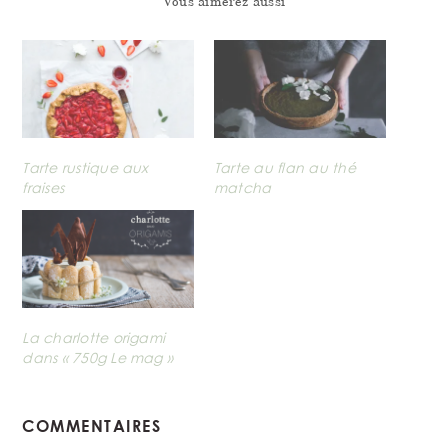
Vous aimerez aussi
Tarte rustique aux
Tarte au flan au thé
fraises
matcha
La charlotte origami
dans « 750g Le mag »
READER
COMMENTAIRES
INTERACTIONS