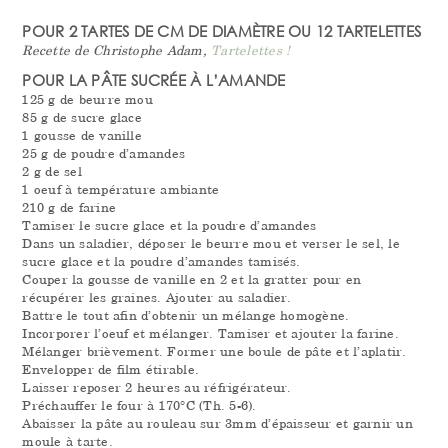
POUR 2 TARTES DE CM DE DIAMÈTRE OU 12 TARTELETTES
Recette de Christophe Adam,
Tartelettes !
POUR LA PÂTE SUCRÉE À L’AMANDE
125 g de beurre mou
85 g de sucre glace
1 gousse de vanille
25 g de poudre d’amandes
2 g de sel
1 oeuf à température ambiante
210 g de farine
Tamiser le sucre glace et la poudre d’amandes
Dans un saladier, déposer le beurre mou et verser le sel, le
sucre glace et la poudre d’amandes tamisés.
Couper la gousse de vanille en 2 et la gratter pour en
récupérer les graines. Ajouter au saladier.
Battre le tout afin d’obtenir un mélange homogène.
Incorporer l’oeuf et mélanger. Tamiser et ajouter la farine.
Mélanger brièvement. Former une boule de pâte et l’aplatir.
Envelopper de film étirable.
Laisser reposer 2 heures au réfrigérateur.
Préchauffer le four à 170°C (Th. 5-6).
Abaisser la pâte au rouleau sur 3mm d’épaisseur et garnir un
moule à tarte.