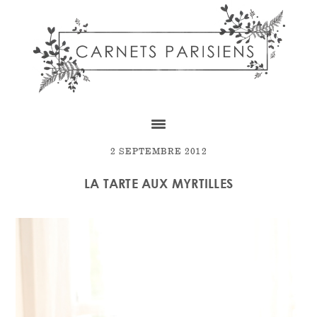
Skip
Skip
Skip
to
to
to
content
primary
footer
sidebar
2 SEPTEMBRE 2012
LA TARTE AUX MYRTILLES