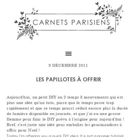
Skip
Skip
Skip
to
to
to
content
primary
footer
sidebar
9 DÉCEMBRE 2011
LES PAPILLOTES À OFFRIR
Aujourd’hui, un petit DIY en 2 temps 3 mouvements qui est
plus une idée qu’un tuto, parce que le temps passe trop
rapidement et que ce temps pourri réduit encore plus la durée
de lumière disponible en journée, et que j’ai eu une grosse
flemme pour finir le DIY prévu à l’origine pour aujourd’hui !
Bref, c’est juste une idée pour emballer les gourmandises à
offrir pour Noël !
Today I’m offering you a quick DIY idea. It is not a proper tutorial