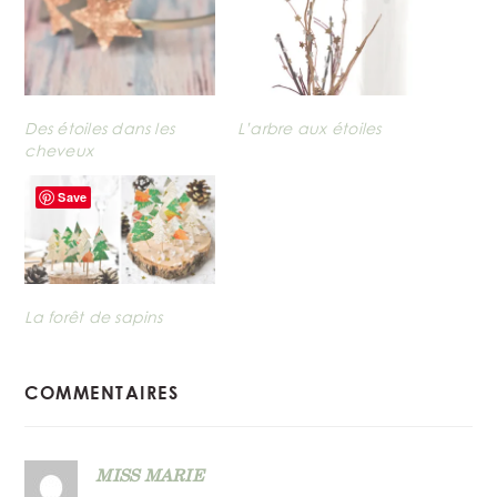
Des étoiles dans les
L’arbre aux étoiles
cheveux
Save
La forêt de sapins
READER
COMMENTAIRES
INTERACTIONS
MISS MARIE