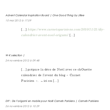
Advent Calendar Inspiration Board | One Good Thing by Jillee
10 mai 2012 à 17:59
[…]
https://www.carnetsparisiens.com/2010/11/21/diy-
calendrier-avent-noel-origami/
[…]
W-K selection |
24 novembre 2012 à 09:48
[…] prépare la déco de Noël avec ce chOuette
calendrier de l’avent du blog « Carnet
Parisien ». ←ici on […]
DIY : De l’origami en mobile pour Noël Carnets Parisiens | Carnets Parisiens
26 novembre 2012 à 10:29