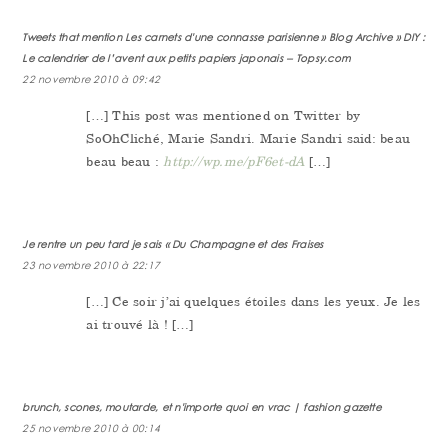
Tweets that mention Les carnets d'une connasse parisienne » Blog Archive » DIY :
Le calendrier de l’avent aux petits papiers japonais -- Topsy.com
22 novembre 2010 à 09:42
[…] This post was mentioned on Twitter by
SoOhCliché, Marie Sandri. Marie Sandri said: beau
beau beau :
http://wp.me/pF6et-dA
[…]
Je rentre un peu tard je sais « Du Champagne et des Fraises
23 novembre 2010 à 22:17
[…] Ce soir j’ai quelques étoiles dans les yeux. Je les
ai trouvé là ! […]
brunch, scones, moutarde, et n'importe quoi en vrac | fashion gazette
25 novembre 2010 à 00:14