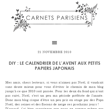
Skip
Skip
Skip
to
to
to
content
primary
footer
sidebar
21 NOVEMBRE 2010
DIY : LE CALENDRIER DE L’AVENT AUX PETITS
PAPIERS JAPONAIS
Mes amis, chers lecteurs, si vous n’aimez pas Noël, il vaudrait
sans doute mieux pour vous d’éviter le chemin de mon blog
jusqu’à ce que 2010 soit passée. Pour les deux du fond qui n’ont
pas suivi, Noël, c’est un peu ma période préférée de l’année.
Donc mon blog risque d’être un peu pris en otage par des Papa
Noël, des reines et des flocons de neige ces prochains jours !
D’accord, j’ai bien conscience que nous ne somme même pas