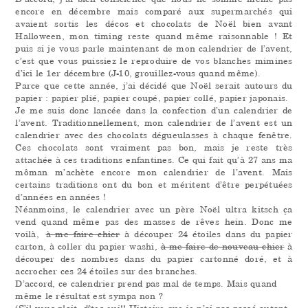
encore en décembre mais comparé aux supermarchés qui
avaient sortis les décos et chocolats de Noël bien avant
Halloween, mon timing reste quand même raisonnable ! Et
puis si je vous parle maintenant de mon calendrier de l’avent,
c’est que vous puissiez le reproduire de vos blanches mimines
d’ici le 1er décembre (J-10, grouillez-vous quand même).
Parce que cette année, j’ai décidé que Noël serait autours du
papier : papier plié, papier coupé, papier collé, papier japonais.
Je me suis donc lancée dans la confection d’un calendrier de
l’avent. Traditionnellement, mon calendrier de l’avent est un
calendrier avec des chocolats dégueulasses à chaque fenêtre.
Ces chocolats sont vraiment pas bon, mais je reste très
attachée à ces traditions enfantines. Ce qui fait qu’à 27 ans ma
môman m’achète encore mon calendrier de l’avent. Mais
certains traditions ont du bon et méritent d’être perpétuées
d’années en années !
Néanmoins, le calendrier avec un père Noël ultra kitsch ça
vend quand même pas des masses de rêves hein. Donc me
voilà,
à me faire chier
à découper 24 étoiles dans du papier
carton, à coller du papier washi,
à me faire de nouveau chier
à
découper des nombres dans du papier cartonné doré, et à
accrocher ces 24 étoiles sur des branches.
D’accord, ce calendrier prend pas mal de temps. Mais quand
même le résultat est sympa non ?