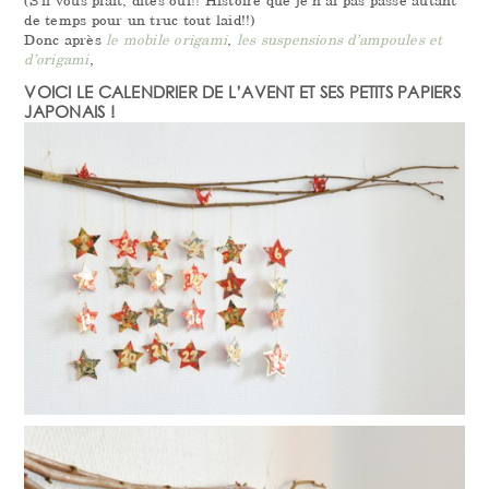
(S’il vous plait, dîtes oui!! Histoire que je n’ai pas passé autant
de temps pour un truc tout laid!!)
Donc après
le mobile origami
,
les suspensions d’ampoules et
d’origami
,
VOICI LE CALENDRIER DE L’AVENT ET SES PETITS PAPIERS
JAPONAIS !