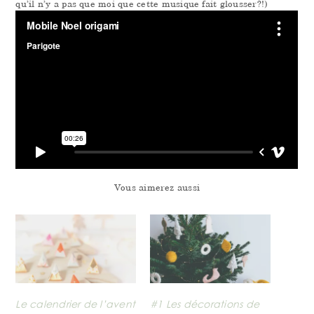
qu’il n’y a pas que moi que cette musique fait glousser?!)
Vous aimerez aussi
Le calendrier de l’avent
#1 Les décorations de