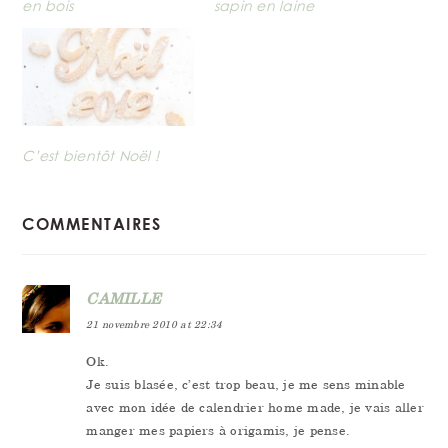
en bois
sapin en laine
C’est bientôt Noël !
READER
COMMENTAIRES
INTERACTIONS
CAMILLE
21 novembre 2010 at 22:34
Ok.
Je suis blasée, c’est trop beau, je me sens minable
avec mon idée de calendrier home made, je vais aller
manger mes papiers à origamis, je pense.