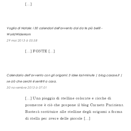
[…]
Voglia di Natale: i 30 calendari dell'avvento dai da te più belli! -
WorldWideMom
29 mai 2013 à 05:58
[…] FONTE […]
Calendario dell’avvento con gli origami: 3 idee last-minute | blog.casase.it |
se ciò che cerchi é sentirti a casa.
30 novembre 2013 à 07:01
[…] Una pioggia di stelline colorate e ricche di
promesse è ciò che propone il blog Carnets Parisiens.
Basterà sostituire alle stelline degli origami a forma
di stella per avere delle piccole […]